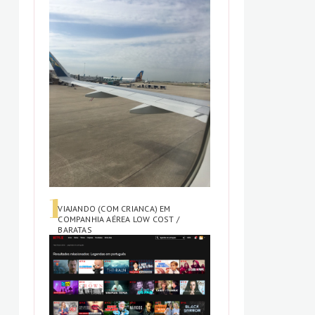
VIAJANDO (COM CRIANCA) EM
COMPANHIA AÉREA LOW COST /
BARATAS