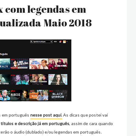
ix com legendas em
tualizada Maio 2018
as em português
nesse post aqui
.
As dicas que postei vai
 títulos e descrição
já
em português
, assim de cara quando
s terão o áudio (dublado) e/ou legendas em português.