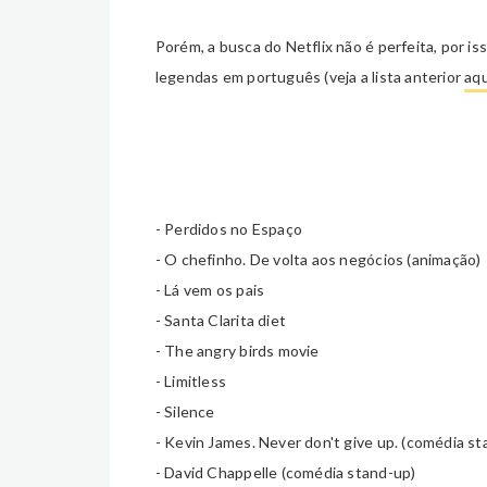
Porém, a busca do Netflix não é perfeita, por is
legendas em português (veja a lista anterior
aq
- Perdidos no Espaço
- O chefinho. De volta aos negócios (animação)
- Lá vem os pais
- Santa Clarita diet
- The angry birds movie
- Limitless
- Silence
- Kevin James. Never don't give up. (com
é
dia st
- David Chappelle
(com
é
dia stand-up)