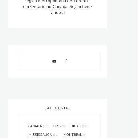
região metropolitana de Toronto,
em Ontario no Canada. Sejam bem-
vindos!
CATEGORIAS
CANADÁ
DIY
DICAS
(58)
(20)
(19)
MISSISSAUGA
MONTREAL
(17)
(3)