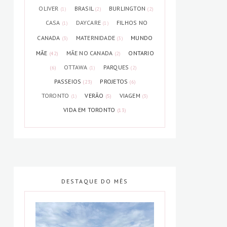
OLIVER
BRASIL
BURLINGTON
(1)
(2)
(2)
CASA
DAYCARE
FILHOS NO
(1)
(1)
CANADA
MATERNIDADE
MUNDO
(3)
(3)
MÃE
MÃE NO CANADA
ONTARIO
(42)
(2)
OTTAWA
PARQUES
(6)
(1)
(2)
PASSEIOS
PROJETOS
(23)
(6)
TORONTO
VERÃO
VIAGEM
(1)
(5)
(3)
VIDA EM TORONTO
(13)
DESTAQUE DO MÊS