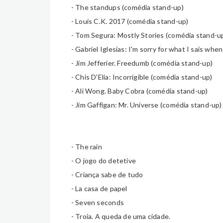
- The standups (com
é
dia stand-up)
- Louis C.K. 2017 (com
é
dia stand-up)
- Tom Segura: Mostly Stories (com
é
dia stand-u
- Gabriel Iglesias: I'm sorry for what I sais wh
- Jim Jefferier. Freedumb (com
é
dia stand-up)
- Chis D'Elia: Incorrigible (com
é
dia stand-up)
- Ali Wong. Baby Cobra (com
é
dia stand-up)
- Jim Gaffigan: Mr. Universe (com
é
dia stand-up)
- The rain
- O jogo do detetive
- Criança sabe de tudo
- La casa de papel
- Seven seconds
- Troia. A queda de uma cidade.