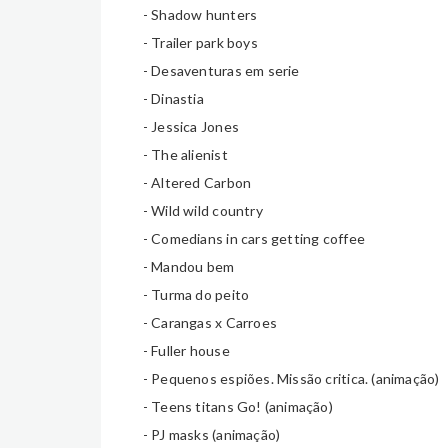
- Shadow hunters
- Trailer park boys
- Desaventuras em serie
- Dinastia
- Jessica Jones
- The alienist
- Altered Carbon
- Wild wild country
- Comedians in cars getting coffee
- Mandou bem
- Turma do peito
- Carangas x Carroes
- Fuller house
- Pequenos espiões. Missão critica.
(animação)
- Teens titans Go! (animação)
- PJ masks (animação)