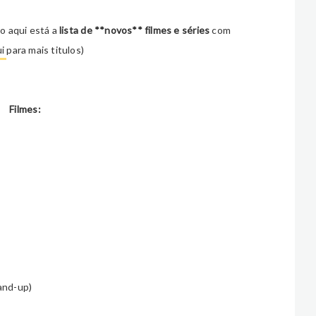
so aqui está a
lista de **novos** filmes e s
é
ries
com
ui
para mais titulos)
Filmes:
and-up)