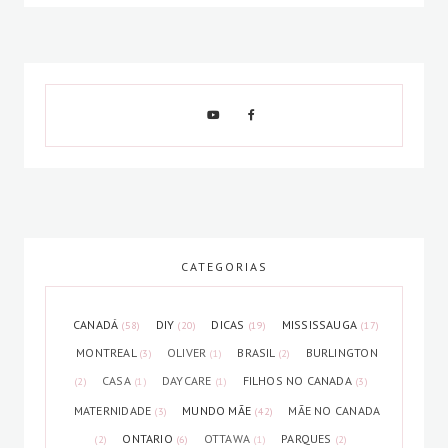
CATEGORIAS
CANADÁ
DIY
DICAS
MISSISSAUGA
(58)
(20)
(19)
(17)
MONTREAL
OLIVER
BRASIL
BURLINGTON
(3)
(1)
(2)
CASA
DAYCARE
FILHOS NO CANADA
(2)
(1)
(1)
(3)
MATERNIDADE
MUNDO MÃE
MÃE NO CANADA
(3)
(42)
ONTARIO
OTTAWA
PARQUES
(2)
(6)
(1)
(2)