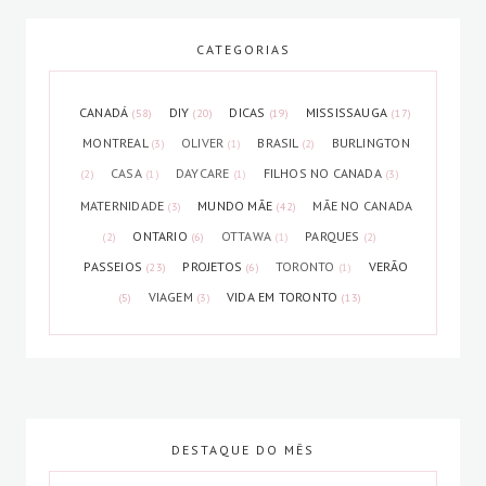
CATEGORIAS
CANADÁ
DIY
DICAS
MISSISSAUGA
(58)
(20)
(19)
(17)
MONTREAL
OLIVER
BRASIL
BURLINGTON
(3)
(1)
(2)
CASA
DAYCARE
FILHOS NO CANADA
(2)
(1)
(1)
(3)
MATERNIDADE
MUNDO MÃE
MÃE NO CANADA
(3)
(42)
ONTARIO
OTTAWA
PARQUES
(2)
(6)
(1)
(2)
PASSEIOS
PROJETOS
TORONTO
VERÃO
(23)
(6)
(1)
VIAGEM
VIDA EM TORONTO
(5)
(3)
(13)
DESTAQUE DO MÊS