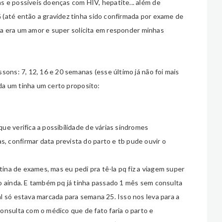
 e possíveis doenças com HIV, hepatite... além de
(até então a gravidez tinha sido confirmada por exame de
dica era um amor e super solicita em responder minhas
sons: 7, 12, 16 e 20 semanas (esse último já não foi mais
ada um tinha um certo proposito:
ue verifica a possibilidade de várias síndromes
 confirmar data prevista do parto e tb pude ouvir o
tina de exames, mas eu pedi pra tê-la pq fiz a viagem super
o ainda. E também pq já tinha passado 1 mês sem consulta
l só estava marcada para semana 25. Isso nos leva para a
onsulta com o médico que de fato faria o parto e