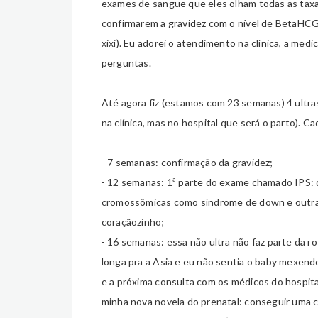
exames de sangue que eles olham todas as taxas
confirmarem a gravidez com o nível de BetaHCG 
xixi). Eu adorei o atendimento na clínica, a me
perguntas.
Até agora fiz (estamos com 23 semanas) 4 ultras
na clínica, mas no hospital que será o parto). C
- 7 semanas: confirmação da gravidez;
- 12 semanas: 1ª parte do exame chamado IPS: q
cromossômicas como síndrome de down e outras,
coraçãozinho;
- 16 semanas: essa não ultra não faz parte da ro
longa pra a Asia e eu não sentia o baby mexend
e a próxima consulta com os médicos do hospita
minha nova novela do prenatal: conseguir uma c