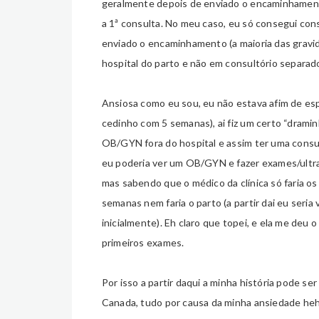
geralmente depois de enviado o encaminhament
a 1ª consulta. No meu caso, eu só consegui co
enviado o encaminhamento (a maioria das gravi
hospital do parto e não em consultório separado
Ansiosa como eu sou, eu não estava afim de espe
cedinho com 5 semanas), ai fiz um certo “drami
OB/GYN fora do hospital e assim ter uma consu
eu poderia ver um OB/GYN e fazer exames/ultras
mas sabendo que o médico da clínica só faria o
semanas nem faria o parto (a partir dai eu seria
inicialmente). Eh claro que topei, e ela me deu o
primeiros exames.
Por isso a partir daqui a minha história pode s
Canada, tudo por causa da minha ansiedade hehe