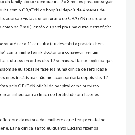
o da family doctor demora uns 2 a 3 meses para conseguir
nsulta com o OB/GYN do hospital depois de 4 meses de
das aqui são vistas por um grupo de OB/GYN no próprio
 como no Brasil), então eu parti pra uma outra estratégia:
rar até ter a 1ª consulta (eu descobri a gravidez bem
nha” com a minha Family doctor pra conseguir ver um
lta e ultrassom antes das 12 semanas. Ela me explicou que
som se eu topasse faze-los numa clínica de fertilidade
s exames iniciais mas não me acompanharia depois das 12
 vista pelo OB/GYN oficial do hospital como previsto
 encaminhou para a clínica de fertilidade pra fazer os
er diferente da maioria das mulheres que tem prenatal no
he. La na clínica, tanto eu quanto Luciano fizemos