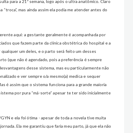
ulta para a 21ª semana, logo após o ultra anatômico. Claro
a “troca”, mas ainda assim ela podia me atender antes do
iferente aqui: a gestante geralmente é acompanhada por
dos que fazem parte da clínica obstétrica do hospital e a
 qualquer um deles, e o parto será feito um desses
arto (que não é agendado, pois a preferência é sempre
e desvantagens desse sistema, mas eu particularmente não
onalizado e ver sempre o/a mesmo(a) medica e sequer
Mas é assim que o sistema funciona para a grande maioria
istema por pura “má-sorte” apesar te ter sido inicialmente
GYN e ela foi ótima - apesar de toda a novela tive muita
rnada. Ela me garantiu que faria meu parto, já que ela não