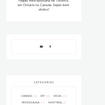
região metropolitana de Toronto,
em Ontario no Canada. Sejam bem-
vindos!
CATEGORIAS
CANADÁ
DIY
DICAS
(58)
(20)
(19)
MISSISSAUGA
MONTREAL
(17)
(3)