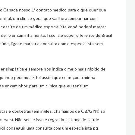
 no Canada nosso 1º contato medico para o que quer que
mília), um clinico geral que vai lhe acompanhar com
ecessite de um médico especialista vc só poderá marcar
 der o encaminhamento. Isso já é super diferente do Brasil
aúde, ligar e marcar a consulta com o especialista sem
per simpática e sempre nos indica o meio mais rápido de
quando pedimos. E foi assim que começou a minha
me encaminhou para um clinica que eu teria um
istas e obstetras (em inglês, chamamos de OB/GYN) só
eses). Não sei se isso é regra do sistema de saúde
fícil conseguir uma consulta com um especialista pq