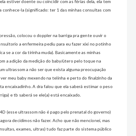
ela estiver doente ou coincidir com as férias dela, ela tem
 conhece-la (significado: ter 1 das minhas consultas com
ressão, colocou o doppler na barriga pra gente ouvir o
nsultorio a enfermeira pediu para eu fazer xixi no potinho
fica se a cor da tirinha muda). Basicamente as minhas
om a adição da medição do baby/útero pelo toque na
hum ultrassom a não ser que exista alguma preocupação
 ver meu baby mexendo na telinha e perto do finalzinho da
ta encaixadinho. A dra falou que ela saberá estimar o peso
iga) e tb saberá se ele(a) está encaixado.
D/4D (esse ultrassom não é pago pelo prenatal do governo)
é agora decidimos não fazer. Acho que não mencionei, mas
sultas, exames, ultras) tudo faz parte do sistema público