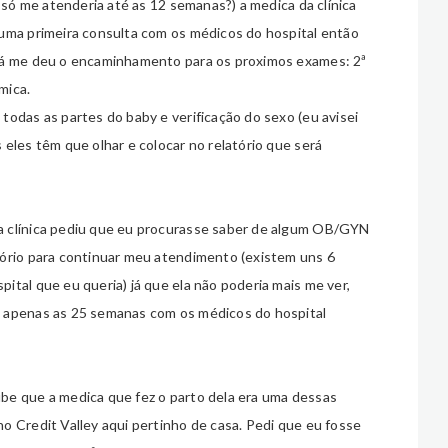
a só me atenderia até as 12 semanas?) a medica da clínica
 uma primeira consulta com os médicos do hospital então
 já me deu o encaminhamento para os proximos exames: 2ª
mica.
todas as partes do baby e verificação do sexo (eu avisei
eles têm que olhar e colocar no relatório que será
a clínica pediu que eu procurasse saber de algum OB/GYN
tório para continuar meu atendimento (existem uns 6
tal que eu queria) já que ela não poderia mais me ver,
e apenas as 25 semanas com os médicos do hospital
be que a medica que fez o parto dela era uma dessas
o Credit Valley aqui pertinho de casa. Pedi que eu fosse