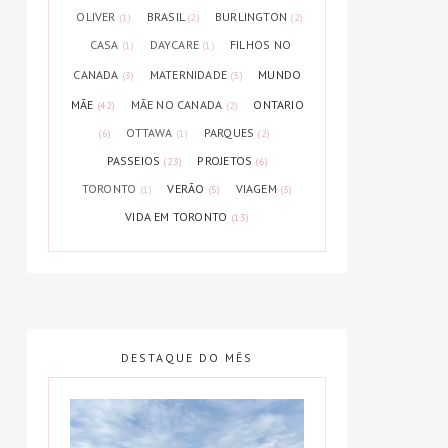
OLIVER
BRASIL
BURLINGTON
(1)
(2)
(2)
CASA
DAYCARE
FILHOS NO
(1)
(1)
CANADA
MATERNIDADE
MUNDO
(3)
(3)
MÃE
MÃE NO CANADA
ONTARIO
(42)
(2)
OTTAWA
PARQUES
(6)
(1)
(2)
PASSEIOS
PROJETOS
(23)
(6)
TORONTO
VERÃO
VIAGEM
(1)
(5)
(3)
VIDA EM TORONTO
(13)
DESTAQUE DO MÊS