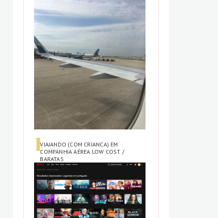
VIAJANDO (COM CRIANCA) EM
COMPANHIA AÉREA LOW COST /
BARATAS