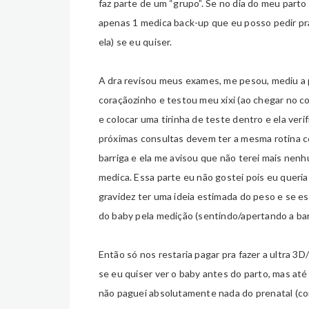
faz parte de um “grupo”. Se no dia do meu parto 
apenas 1 medica back-up que eu posso pedir pra
ela) se eu quiser.
A dra revisou meus exames, me pesou, mediu a p
coraçãozinho e testou meu xixi (ao chegar no co
e colocar uma tirinha de teste dentro e ela veri
próximas consultas devem ter a mesma rotina c
barriga e ela me avisou que não terei mais nen
medica. Essa parte eu não gostei pois eu queria
gravidez ter uma ideia estimada do peso e se es
do baby pela medição (sentindo/apertando a barr
Então só nos restaria pagar pra fazer a ultra 3
se eu quiser ver o baby antes do parto, mas at
não paguei absolutamente nada do prenatal (con